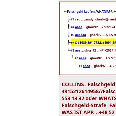
Falschgeld kaufen, WHATSAPP...+
seo
... xandyr.chesky@free2
#1
aaaa
... ghori92 ... 2/7/202
#2
aaaaaa
... ghori92 ... 2/22
#3
&#1089;&#1072;&#1091;&#
#4
aaa
... ghori92 ... 4/1/2024
#5
aaaa
... ghori92 ... 4/2/
#6
aaaa
... ghori92 ... 4/
#7
COLLINS
Falschgeld
-
4915212614958//Fals
553 13 32 oder WHATS
Falschgeld-Strafe, F
WAS IST APP. ..+48 5