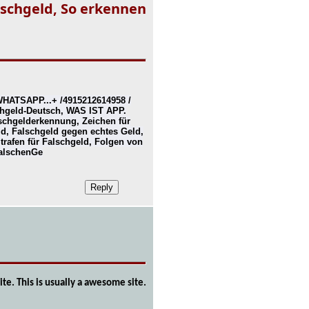
lschgeld, So erkennen
WHATSAPP...+ /4915212614958 /
schgeld-Deutsch, WAS IST APP.
schgelderkennung, Zeichen für
d, Falschgeld gegen echtes Geld,
rafen für Falschgeld, Folgen von
FalschenGe
ite. This is usually a awesome site.