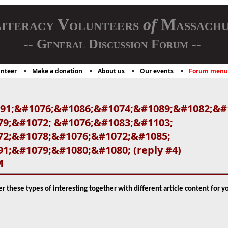
iteracy Volunteers
of
Massachu
-- General Discussion Forum --
nteer
Make a donation
About us
Our events
Forum menu
91;&#1076;&#1086;&#1074;&#1089;&#1082;&#
9;&#1072; &#1076;&#1083;&#1103;
72;&#1078;&#1076;&#1072;&#1085;
1;&#1079;&#1080;&#1080; (reply #4)
M
per these types of interesting together with different article content for 