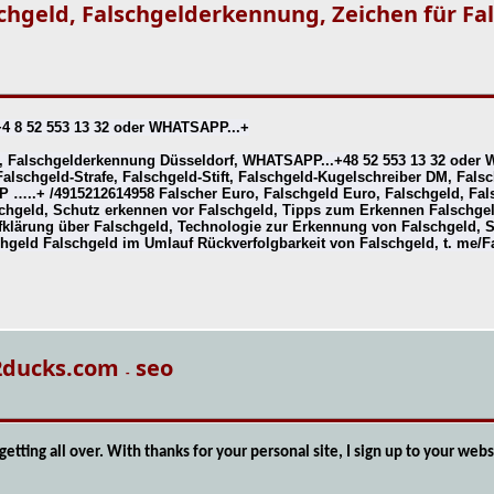
schgeld, Falschgelderkennung, Zeichen für Fa
4 8 52 553 13 32 oder WHATSAPP...+
, Falschgelderkennung Düsseldorf, WHATSAPP...+48 52 553 13 32 oder 
Falschgeld-Strafe, Falschgeld-Stift, Falschgeld-Kugelschreiber DM, Fal
P …..+ /4915212614958 Falscher Euro, Falschgeld Euro, Falschgeld, Fal
chgeld, Schutz erkennen vor Falschgeld, Tipps zum Erkennen Falschgel
klärung über Falschgeld, Technologie zur Erkennung von Falschgeld, St
schgeld Falschgeld im Umlauf Rückverfolgbarkeit von Falschgeld, t. me/
2ducks.com
seo
-
getting all over. With thanks for your personal site, I sign up to your webs