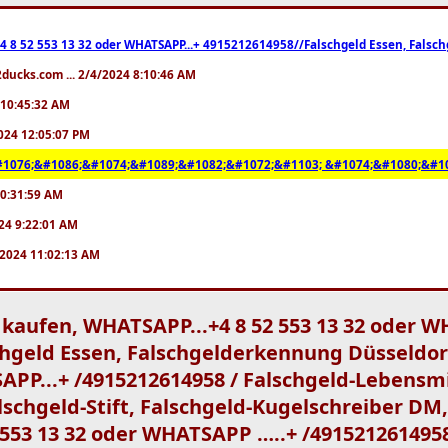
4 8 52 553 13 32 oder WHATSAPP...+ 4915212614958//Falschgeld Essen, Falschg
ducks.com ... 2/4/2024 8:10:46 AM
4 10:45:32 AM
/2024 12:05:07 PM
1076;&#1086;&#1074;&#1089;&#1082;&#1072;&#1103; &#1074;&#1080;&#10
 10:31:59 AM
2024 9:22:01 AM
2/2024 11:02:13 AM
 kaufen, WHATSAPP...+4 8 52 553 13 32 oder W
chgeld Essen, Falschgelderkennung Düsseldor
APP...+ /4915212614958 / Falschgeld-Lebensmi
alschgeld-Stift, Falschgeld-Kugelschreiber DM
2 553 13 32 oder WHATSAPP …..+ /4915212614958