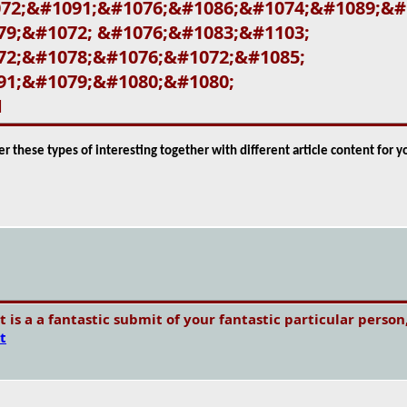
72;&#1091;&#1076;&#1086;&#1074;&#1089;&#
9;&#1072; &#1076;&#1083;&#1103;
72;&#1078;&#1076;&#1072;&#1085;
91;&#1079;&#1080;&#1080;
M
per these types of interesting together with different article content for 
t is a a fantastic submit of your fantastic particular perso
t