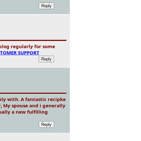
 blog regularly for some
STOMER SUPPORT
ly with. A fantastic recipke
r, My spouse and i generally
ally a new fulfilling