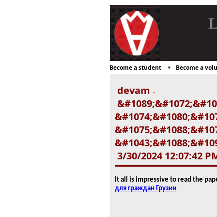
L
Become a student
Become a volu
devam
-
&#1089;&#1072;&#10
&#1074;&#1080;&#107
&#1075;&#1088;&#10
&#1043;&#1088;&#109
3/30/2024 12:07:42 P
It all is impressive to read the pa
для граждан Грузии