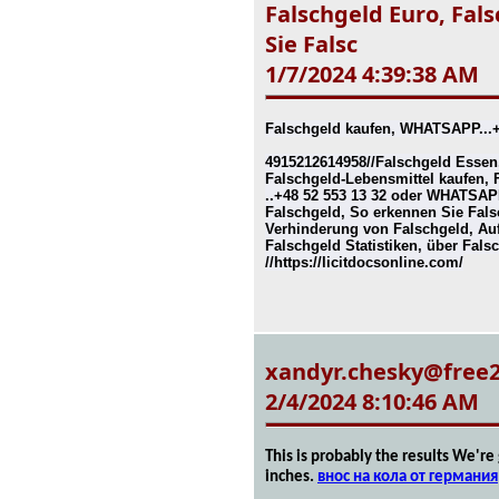
Falschgeld Euro, Fal
Sie Falsc
1/7/2024 4:39:38 AM
Falschgeld kaufen, WHATSAPP...+
4915212614958//Falschgeld Essen
Falschgeld-Lebensmittel kaufen, 
..+48 52 553 13 32 oder WHATSAP
Falschgeld, So erkennen Sie Fals
Verhinderung von Falschgeld, Auf
Falschgeld Statistiken, über Fal
//https://licitdocsonline.com/
xandyr.chesky@free
2/4/2024 8:10:46 AM
This is probably the results We're 
inches.
внос на кола от германия