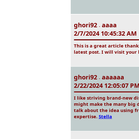
ghori92
aaaa
-
2/7/2024 10:45:32 AM
This is a great article than
latest post. I will visit you
ghori92
aaaaaa
-
2/22/2024 12:05:07 P
I like striving brand-new di
might make the many big dif
talk about the idea using fr
expertise.
Stella