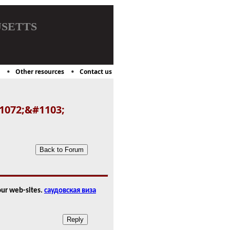
setts
Other resources
Contact us
1072;&#1103;
your web-sites.
саудовская виза