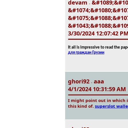
devam
&#1089;&#10
-
&#1074;&#1080;&#107
&#1075;&#1088;&#10
&#1043;&#1088;&#10
3/30/2024 12:07:42 P
It all is impressive to read the pa
для граждан Грузии
ghori92
aaa
-
4/1/2024 10:31:59 AM
I might point out in which i
this kind of.
superslot walle