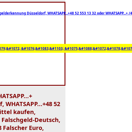
elderkennung Düsseldorf, WHATSAPP...+48 52 553 13 32 oder WHATSAPP...+ /49
79;&#1072; &#1076;&#1083;&#1103; &#1075;&#1088;&#1072;&#1078;&#107
HATSAPP...+
f, WHATSAPP...+48 52
ttel kaufen,
, Falschgeld-Deutsch,
 Falscher Euro,