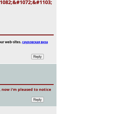
1082;&#1072;&#1103;
your web-sites.
саудовская виза
n, now i'm pleased to notice