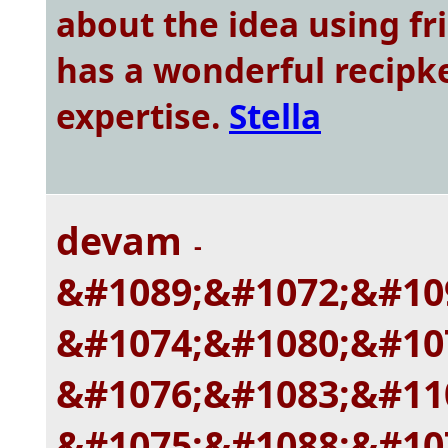
about the idea using fr
has a wonderful recipke 
expertise.
Stella
devam
-
&#1089;&#1072;&#10
&#1074;&#1080;&#10
&#1076;&#1083;&#11
&#1075;&#1088;&#10