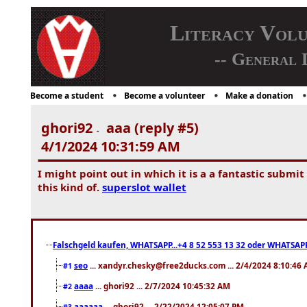
Literacy Vol
-- General 
Become a student
Become a volunteer
Make a donation
ghori92
aaa (reply #5)
-
4/1/2024 10:31:59 AM
I might point out in which it is a a fantastic submit
this kind of.
superslot wallet
Falschgeld kaufen, WHATSAPP...+4 8 52 553 13 32 oder WHATSAPP
seo
... xandyr.chesky@free2ducks.com ... 2/4/2024 8:10:46
#1
aaaa
... ghori92 ... 2/7/2024 10:45:32 AM
#2
aaaaaa
... ghori92 ... 2/22/2024 12:05:07 PM
#3