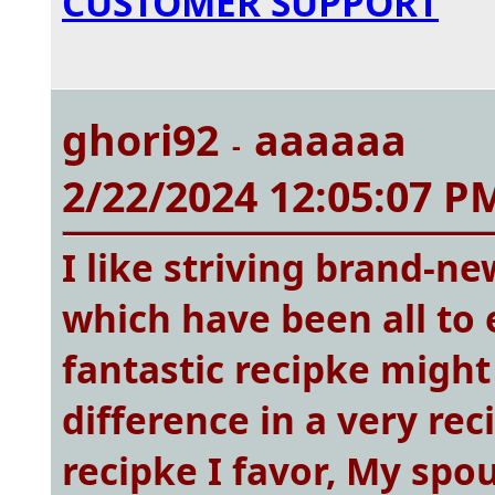
CUSTOMER SUPPORT
ghori92
aaaaaa
-
2/22/2024 12:05:07 P
I like striving brand-ne
which have been all to 
fantastic recipke migh
difference in a very rec
recipke I favor, My spou