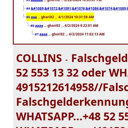
&#1089;&#1072;&#1091;&#1076;&#1086;&#1074;&#1089;&
#4
aaa
... ghori92 ... 4/1/2024 10:31:59 AM
#5
aaaa
... ghori92 ... 4/2/2024 9:22:01 AM
#6
aaaa
... ghori92 ... 4/2/2024 11:02:13 AM
#7
COLLINS
Falschgeld
-
52 553 13 32 oder WH
4915212614958//Fals
Falschgelderkennung
WHATSAPP...+48 52 55